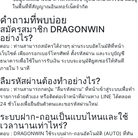
ในพื้นที่ที่สัญญาณอินเทอร์เน็ตจำกัด
คำถามที่พบบ่อย
สมัครสมาชิก DRAGONWIN
อย่างไร?
ตอบ : ท่านสามารถสมัครได้ง่ายๆ ผ่านระบบอัตโนมัติที่หน้า
เว็บไซต์ เพียงกรอกเบอร์โทรศัพท์ ตั้งรหัสผ่าน และระบุบัญชี
ธนาคารเพื่อใช้ในการรับเงิน ระบบจะอนุมัติยูสเซอร์ให้ทันที
ภายใน 1 นาที
ลืมรหัสผ่านต้องทำอย่างไร?
ตอบ : ท่านสามารถกดปุ่ม “ลืมรหัสผ่าน” ที่หน้าเข้าสู่ระบบเพื่อทำ
รายการด้วยตัวเอง หรือติดต่อเจ้าหน้าที่ผ่านทาง LINE ได้ตลอด
24 ชั่วโมงเพื่อยืนยันตัวตนและขอรหัสผ่านใหม่
ระบบฝาก-ถอนเป็นแบบไหนและใช้
เวลานานเท่าไหร่?
ตอบ : DRAGONWIN ใช้ระบบฝาก-ถอนอัตโนมัติ (AUTO) ที่ทัน