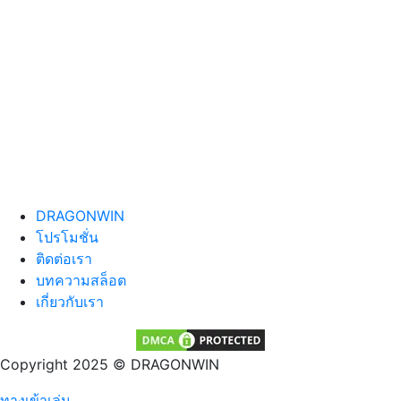
DRAGONWIN
โปรโมชั่น
ติดต่อเรา
บทความสล็อต
เกี่ยวกับเรา
Copyright 2025 © DRAGONWIN
ทางเข้าเล่น