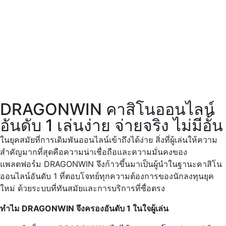
DRAGONWIN คาสิโนออนไลน์
อันดับ 1 เล่นง่าย จ่ายจริง ไม่มีอั้น
ในยุคสมัยที่การเดิมพันออนไลน์เข้าถึงได้ง่าย สิ่งที่ผู้เล่นให้ความ
สำคัญมากที่สุดคือความน่าเชื่อถือและความมั่นคงของ
แพลตฟอร์ม DRAGONWIN จึงก้าวขึ้นมาเป็นผู้นำในฐานะคาสิโน
ออนไลน์อันดับ 1 ที่ตอบโจทย์ทุกความต้องการของนักลงทุนยุค
ใหม่ ด้วยระบบที่ทันสมัยและการบริการที่ซื่อตรง
ทำไม DRAGONWIN จึงครองอันดับ 1 ในใจผู้เล่น