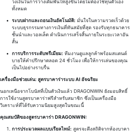
วงเงินในการวางเดิมพันให้สูงขึ้นโดยไม่ต้องใช้ทุนตัวเอง
ทั้งหมด
ระบบฝากและถอนเงินอัตโนมัติ:
มั่นใจในความรวดเร็วด้วย
ระบบธุรกรรมทางการเงินที่ทันสมัยที่สุด รองรับทุกธนาคาร
ชั้นนำและวอลเล็ต ดำเนินการเสร็จสิ้นภายในระยะเวลาอัน
สั้น
การบริการระดับพรีเมียม:
ทีมงานดูแลลูกค้าพร้อมสแตนด์
บายให้คำปรึกษาตลอด 24 ชั่วโมง เพื่อให้การเล่นของคุณ
เป็นไปอย่างราบรื่น
เครื่องมือช่วยเล่น: สูตรบาคาร่าระบบ AI อัจฉริยะ
นอกเหนือจากโบนัสที่เป็นตัวเงินแล้ว DRAGONWIN ยังมอบสิทธิ์
การใช้งานสูตรบาคาร่าฟรีสำหรับสมาชิก ซึ่งเป็นเครื่องมือ
วิเคราะห์ที่ได้รับความนิยมสูงสุดในขณะนี้
คุณสมบัติของสูตรบาคาร่า DRAGONWIN:
การประมวลผลแบบเรียลไทม์:
สูตรจะดึงสถิติจากห้องบาคา