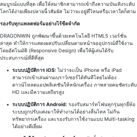
สมบูรณ์แบบที่สุด เพื่อให้สมาชิกสามารถเข้าถึงความบันเทิงระดับ
โลกได้ง่ายเพียงปลายนิ้วสัมผัส ไม่ว่าจะอยู่ที่ไหนหรือเวลาใดก็ตาม
รองรับทุกแพลตฟอร์มอย่างไร้ขีดจำกัด
DRAGONWIN ถูกพัฒนาขึ้นด้วยเทคโนโลยี HTML5 เวอร์ชั่น
ล่าสุด ทำให้การแสดงผลปรับเปลี่ยนตามหน้าจออุปกรณ์ที่ใช้งาน
โดยอัตโนมัติ (Responsive Design) เพื่อให้ผู้เล่นได้รับ
ประสบการณ์ที่ดีที่สุด
ระบบปฏิบัติการ iOS:
ไม่ว่าจะเป็น iPhone หรือ iPad
สามารถเข้าเล่นผ่านเบราว์เซอร์ได้ทันทีโดยไม่ต้อง
ดาวน์โหลดแอปพลิเคชันให้หนักเครื่อง ภาพสวยคมชัดระดับ
HD และมีความเสถียรสูง
ระบบปฏิบัติการ Android:
รองรับสมาร์ทโฟนทุกรุ่นทุกยี่ห้อ
ระบบถูกปรับแต่งมาให้ทำงานได้อย่างลื่นไหล ไม่กิน
ทรัพยากรเครื่อง และรองรับการใช้งานแบบ Multi-tasking
ได้อย่างดีเยี่ยม