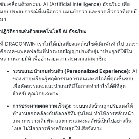
ขับเคลื่อนด้วยระบบ AI (Artificial Intelligence) อัจฉริยะ เพื่อ
มอบประสบการณ์ที่เหนือกว่า แม่นยำกว่า และรวดเร็วกว่าที่เคยมี
มา
ปฏิวัติการเล่นด้วยเทคโนโลยี AI อัจฉริยะ
ที่ DRAGONWIN เราไม่ได้เป็นเพียงแค่เว็บไซต์เดิมพันทั่วไป แต่เรา
คือเทค-แพลตฟอร์มที่นำระบบปัญญาประดิษฐ์มาประยุกต์ใช้ใน
หลากหลายมิติ เพื่ออำนวยความสะดวกแก่สมาชิก:
ระบบแนะนำเกมส่วนตัว (Personalized Experience):
AI
ของเราจะเรียนรู้พฤติกรรมการเล่นและสไตล์ที่คุณชื่นชอบ
เพื่อคัดสรรและแนะนำเกมที่มีโอกาสทำกำไรได้ดีที่สุด
สำหรับคุณโดยเฉพาะ
การประมวลผลความเร็วสูง:
ระบบหลังบ้านถูกปรับแต่งให้
ทำงานสอดคล้องกับอัลกอริทึมรุ่นใหม่ ทำให้การสลับหน้า
เกม การวางเดิมพัน และการแสดงผลลัพธ์เป็นไปอย่างลื่น
ไหล ไม่มีอาการค้างหรือหลุดให้เสียจังหวะ