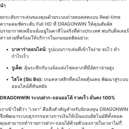
นำ
ยกระดับการเล่นของคุณด้วยระบบถ่ายทอดสดแบบ Real-time
ความคมชัดระดับ Full HD ที่ DRAGONWIN ให้คุณสัมผัส
บรรยากาศเหมือนนั่งอยู่ในคาสิโนจริงที่ต่างประเทศ พบกับดีลเลอร์
สาวสวยที่พร้อมให้บริการในเกมยอดฮิตอย่าง:
บาคาร่าออนไลน์:
รูปแบบการเล่นที่เข้าใจง่าย จบไว ทำ
กำไรเร็ว
รูเล็ต:
ลุ้นระทึกกับวงล้อแห่งโชคลาภที่มีอัตราจ่ายสูง
ไฮโล (Sic Bo):
เกมคลาสสิกที่คนไทยคุ้นเคย พัฒนาสู่ระบบ
ออนไลน์ที่ทันสมัย
DRAGONWIN ระบบฝาก-ถอนออโต้ รวดเร็ว มั่นคง 100%
เราเข้าใจดีว่า “เวลา” คือสิ่งสำคัญสำหรับนักลงทุน DRAGONWIN
จึงพัฒนาระบบธุรกรรมทางการเงินให้เป็นแบบอัตโนมัติทั้งหมด
คุณสามารถทำรายการฝาก-ถอนได้ด้วยตัวเองภายในเวลาไม่กี่